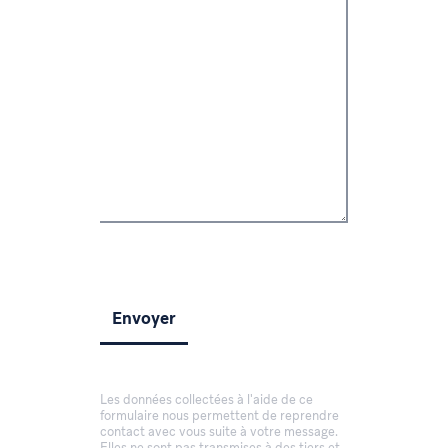
Les données collectées à l'aide de ce
formulaire nous permettent de reprendre
contact avec vous suite à votre message.
Elles ne sont pas transmises à des tiers et