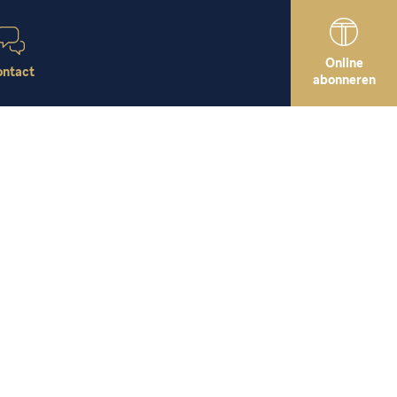
Online
ntact
abonneren