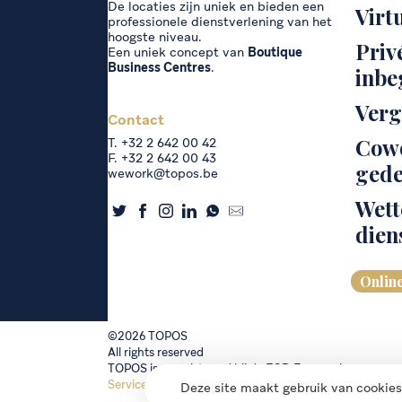
De locaties zijn uniek en bieden een
Virt
professionele dienstverlening van het
hoogste niveau.
Priv
Een uniek concept van
Boutique
Business Centres
.
inbe
Verg
Contact
Cowo
T. +32 2 642 00 42
F. +32 2 642 00 43
gede
wework@topos.be
Wett
dien
Onlin
©2026 TOPOS
All rights reserved
TOPOS is geregistreerd bij de FOD Economie
Service management
—
Privacybeleid
Deze site maakt gebruik van cookies 