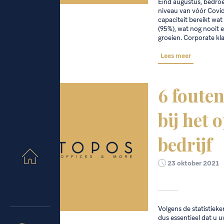
Eind augustus, bedroe
niveau van vóór Covi
capaciteit bereikt wa
(95%), wat nog nooit 
groeien. Corporate k
Lees meer
6 foute
bij het 
bedrijf
23 oktober 2021
Volgens de statistieken
dus essentieel dat u 