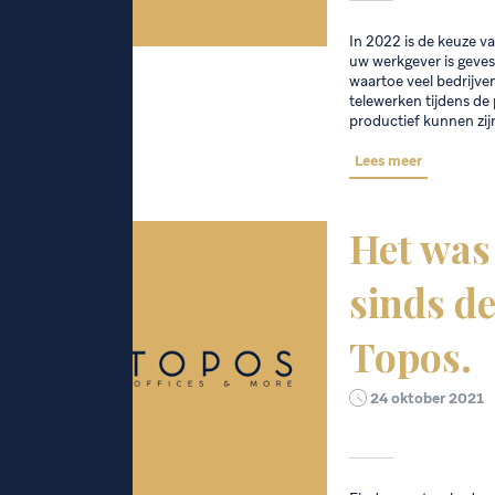
In 2022 is de keuze va
uw werkgever is gevest
waartoe veel bedrijve
telewerken tijdens d
productief kunnen zijn
Lees meer
Het was
sinds d
Topos.
24 oktober 2021