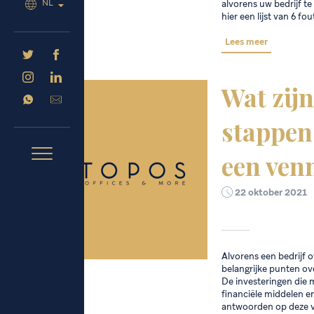
NL
alvorens uw bedrijf t
hier een lijst van 6 f
Lees meer
Wat zijn
stappen 
een ven
22 oktober 2021
Alvorens een bedrijf o
belangrijke punten ov
De investeringen die 
financiële middelen en
antwoorden op deze v