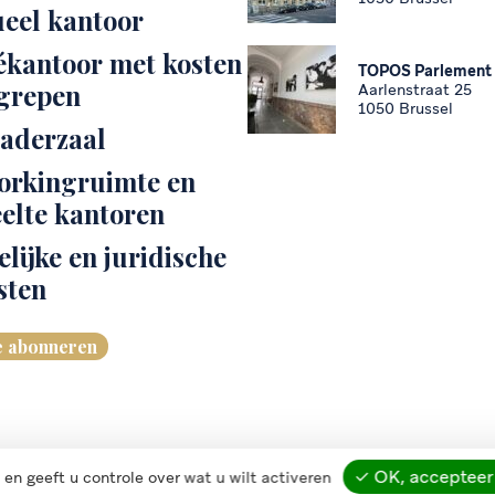
ueel kantoor
ékantoor met kosten
TOPOS Parlement
grepen
Aarlenstraat 25
1050 Brussel
aderzaal
rkingruimte en
elte kantoren
elijke en juridische
sten
e abonneren
✓ OK, accepteer 
en geeft u controle over wat u wilt activeren