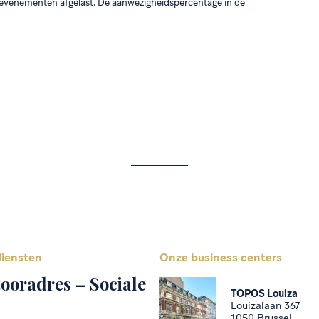
 evenementen afgelast. De aanwezigheidspercentage in de
iensten
Onze business centers
ooradres – Sociale
TOPOS Louiza
Louizalaan 367
1050 Brussel