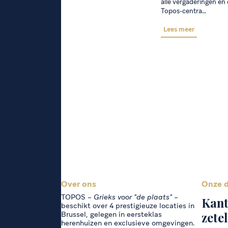
alle vergaderingen en
Topos-centra…
Lees meer
Over ons
Onze d
TOPOS –
Grieks voor "de plaats"
–
Kant
beschikt over 4 prestigieuze locaties in
zetel
Brussel, gelegen in eersteklas
herenhuizen en exclusieve omgevingen.