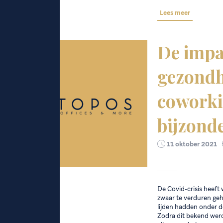
Lees meer
De impa
gezondh
coworki
bijzond
11 oktober 2021
De Covid-crisis heeft
zwaar te verduren geh
lijden hadden onder d
Zodra dit bekend wer