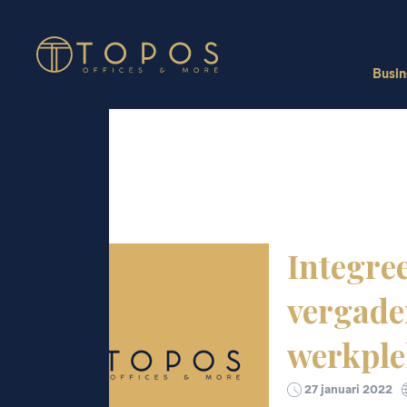
Busin
Onlin
Integre
Onlin
vergade
werkpl
27 januari 2022