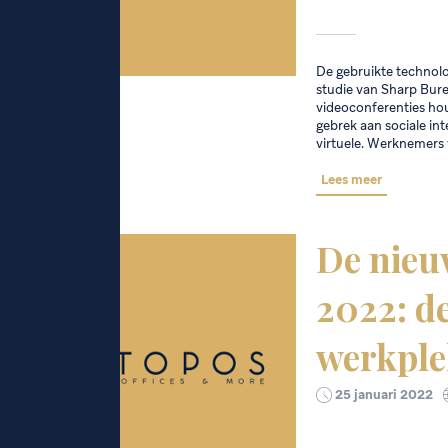
De gebruikte technolo
studie van Sharp Bur
videoconferenties hou
gebrek aan sociale in
virtuele. Werknemers
Lees meer
De nieu
2022: d
werkple
25 januari 2022