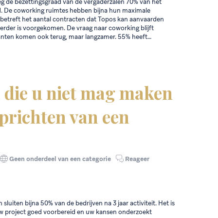
g de bezettingsgraad van de vergaderzalen 70% van het
d. De coworking ruimtes hebben bijna hun maximale
t betreft het aantal contracten dat Topos kan aanvaarden
eerder is voorgekomen. De vraag naar coworking blijft
lanten komen ook terug, maar langzamer. 55% heeft…
n die u niet mag maken
oprichten van een
Geen onderdeel van een categorie
Reageer
 sluiten bijna 50% van de bedrijven na 3 jaar activiteit. Het is
uw project goed voorbereid en uw kansen onderzoekt