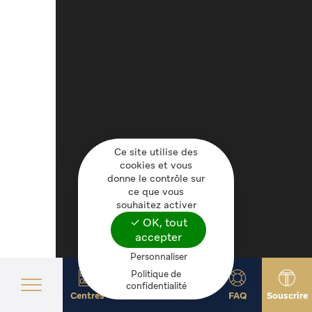
Ce site utilise des
cookies et vous
donne le contrôle sur
ce que vous
souhaitez activer
✓ OK, tout
accepter
Personnaliser
Politique de
Visite virtuelle
confidentialité
Souscrivez en ligne
Centres
Services
TOPOS
FAQ
Souscrire