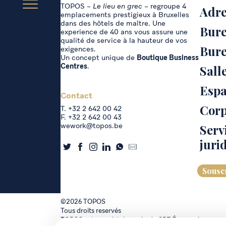
TOPOS –
Le lieu en grec
– regroupe 4
Adre
emplacements prestigieux à Bruxelles
dans des hôtels de maître. Une
Bure
experience de 40 ans vous assure une
qualité de service à la hauteur de vos
Bure
exigences.
Un concept unique de
Boutique Business
Centres
.
Sall
Espa
Contact
Cor
T. +32 2 642 00 42
F. +32 2 642 00 43
wework@topos.be
Serv
juri
Souscr
©2026 TOPOS
Tous droits reservés
TOPOS est enregistré auprès du SPF Économie