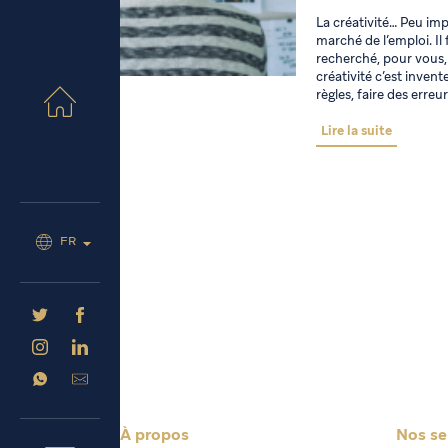
La créativité… Peu imp
marché de l’emploi. I
recherché, pour vous, 
créativité c’est invent
règles, faire des erre
Lire la suite
FR
À propos
Nos se