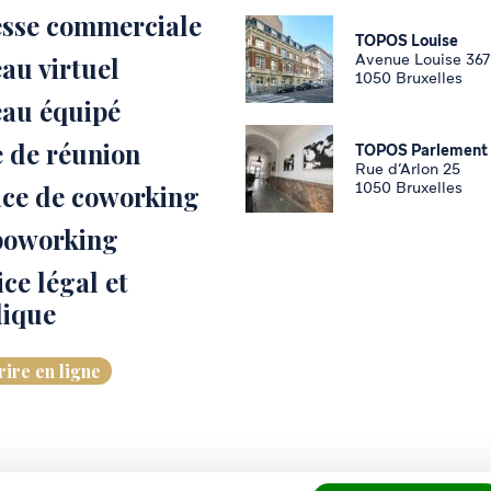
sse commerciale
TOPOS Louise
Avenue Louise 367
au virtuel
1050 Bruxelles
au équipé
e de réunion
TOPOS Parlement
Rue d’Arlon 25
1050 Bruxelles
ce de coworking
poworking
ice légal et
dique
ire en ligne