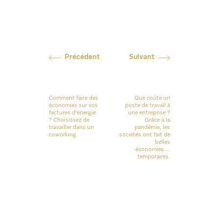
Précédent
Suivant
Comment faire des
Que coûte un
économies sur vos
poste de travail à
factures d’énergie
une entreprise ?
? Choisissez de
Grâce à la
travailler dans un
pandémie, les
coworking
sociétés ont fait de
belles
économies…..
temporaires.