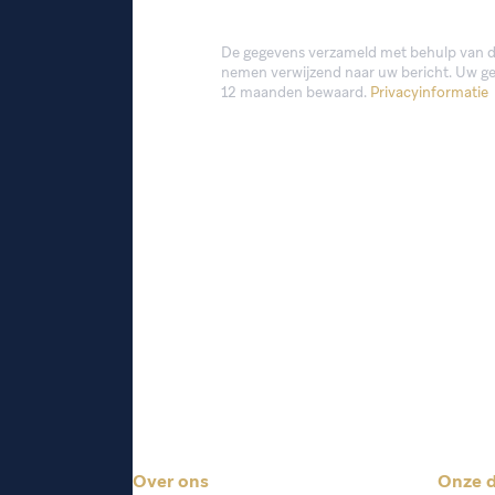
De gegevens verzameld met behulp van dit
nemen verwijzend naar uw bericht. Uw g
12 maanden bewaard.
Privacyinformatie
Alternative:
Over ons
Onze d