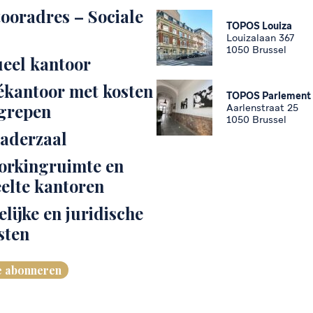
ooradres – Sociale
TOPOS Louiza
Louizalaan 367
1050 Brussel
ueel kantoor
ékantoor met kosten
TOPOS Parlement
grepen
Aarlenstraat 25
1050 Brussel
aderzaal
rkingruimte en
elte kantoren
elijke en juridische
sten
e abonneren