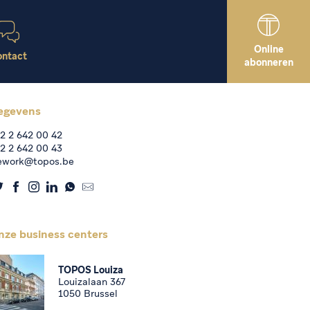
Online
ntact
abonneren
egevens
2 2 642 00 42
2 2 642 00 43
ework@topos.be
nze business centers
TOPOS Louiza
Louizalaan 367
1050 Brussel