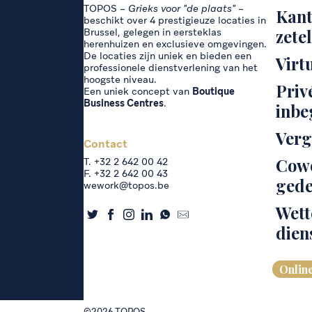
TOPOS –
Grieks voor "de plaats"
–
Kant
beschikt over 4 prestigieuze locaties in
zetel
Brussel, gelegen in eersteklas
herenhuizen en exclusieve omgevingen.
De locaties zijn uniek en bieden een
Virt
professionele dienstverlening van het
hoogste niveau.
Priv
Een uniek concept van
Boutique
Business Centres
.
inbe
Verg
Contact
Cowo
T. +32 2 642 00 42
F. +32 2 642 00 43
gede
wework@topos.be
Wett
dien
Onlin
©2026 TOPOS