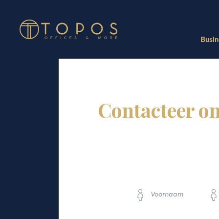
Busin
Onlin
Contacteer o
Onlin
Voornaam