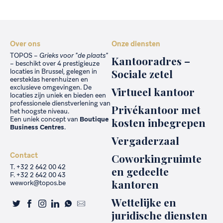
Over ons
Onze diensten
TOPOS –
Grieks voor "de plaats"
Kantooradres –
– beschikt over 4 prestigieuze
Sociale zetel
locaties in Brussel, gelegen in
eersteklas herenhuizen en
exclusieve omgevingen. De
Virtueel kantoor
locaties zijn uniek en bieden een
professionele dienstverlening van
Privékantoor met
het hoogste niveau.
Een uniek concept van
Boutique
kosten inbegrepen
Business Centres
.
Vergaderzaal
Contact
Coworkingruimte
T. +32 2 642 00 42
en gedeelte
F. +32 2 642 00 43
kantoren
wework@topos.be
Wettelijke en
juridische diensten