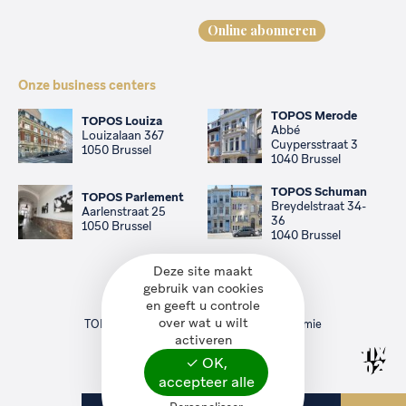
Online abonneren
Onze business centers
TOPOS Merode
TOPOS Louiza
Abbé
Louizalaan 367
Cuypersstraat 3
1050 Brussel
1040 Brussel
TOPOS Schuman
TOPOS Parlement
Breydelstraat 34-
Aarlenstraat 25
36
1050 Brussel
1040 Brussel
Deze site maakt
gebruik van cookies
©2026 TOPOS
en geeft u controle
All rights reserved
over wat u wilt
TOPOS is geregistreerd bij de FOD Economie
activeren
Service management
—
Privacybeleid
✓ OK,
accepteer alle