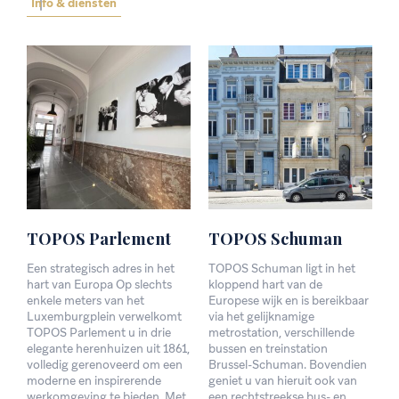
Info & diensten
TOPOS
Parlement
TOPOS
Schuman
Een strategisch adres in het
TOPOS Schuman ligt in het
hart van Europa Op slechts
kloppend hart van de
enkele meters van het
Europese wijk en is bereikbaar
Luxemburgplein verwelkomt
via het gelijknamige
TOPOS Parlement u in drie
metrostation, verschillende
elegante herenhuizen uit 1861,
bussen en treinstation
volledig gerenoveerd om een
Brussel-Schuman. Bovendien
moderne en inspirerende
geniet u van hieruit ook van
werkomgeving te bieden. Met
een rechtstreekse bus- en