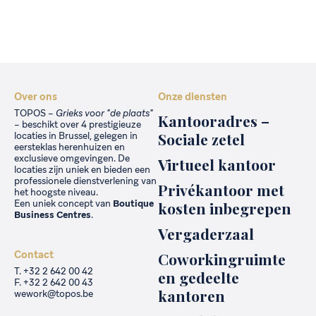
Over ons
Onze diensten
TOPOS –
Grieks voor "de plaats"
Kantooradres –
– beschikt over 4 prestigieuze
Sociale zetel
locaties in Brussel, gelegen in
eersteklas herenhuizen en
exclusieve omgevingen. De
Virtueel kantoor
locaties zijn uniek en bieden een
professionele dienstverlening van
Privékantoor met
het hoogste niveau.
Een uniek concept van
Boutique
kosten inbegrepen
Business Centres
.
Vergaderzaal
Contact
Coworkingruimte
T. +32 2 642 00 42
en gedeelte
F. +32 2 642 00 43
kantoren
wework@topos.be