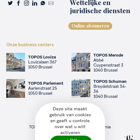
Wettelijke en
juridische diensten
Online abonneren
Onze business centers
TOPOS Merode
TOPOS Louiza
Abbé
Louizalaan 367
Cuypersstraat 3
1050 Brussel
1040 Brussel
TOPOS Schuman
TOPOS Parlement
Breydelstraat 34-
Aarlenstraat 25
36
1050 Brussel
1040 Brussel
Deze site maakt
gebruik van cookies
©2026 TOPOS
en geeft u controle
All rights reserved
over wat u wilt
TOPOS is geregistreerd bij de FOD Economie
Service management
—
Privacybeleid
activeren