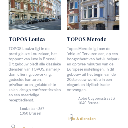
TOPOS
Louiza
TOPOS
Merode
TOPOS Louiza ligt in de
Topos Merode ligt aan de
prestigieuze Louizalaan, het
“chique” Tervurenlaan, op een
toppunt van luxe in Brussel.
boogscheut van het Jubelpark
Dit gebouw biedt alle klassieke
en op twee minuten van de
diensten van TOPOS, namelijk
Europese instellingen. In dit
domiciliëring, coworking,
gebouw uit het begin van de
gedeelde kantoren,
20ste eeuw wordt u in een
privékantoren, geluiddichte
elegant en idyllisch kader
zalen, design conferentiezalen
ontvangen.
en een meertalige
Abbé Cuypersstraat 3
receptiedienst.
1040 Brussel
Louizalaan 367
1050 Brussel
Info & diensten