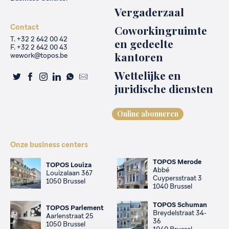
Vergaderzaal
Contact
Coworkingruimte
T. +32 2 642 00 42
en gedeelte
F. +32 2 642 00 43
kantoren
wework@topos.be
Wettelijke en
juridische diensten
Online abonneren
Onze business centers
TOPOS Merode
TOPOS Louiza
Abbé
Louizalaan 367
Cuypersstraat 3
1050 Brussel
1040 Brussel
TOPOS Schuman
TOPOS Parlement
Breydelstraat 34-
Aarlenstraat 25
36
1050 Brussel